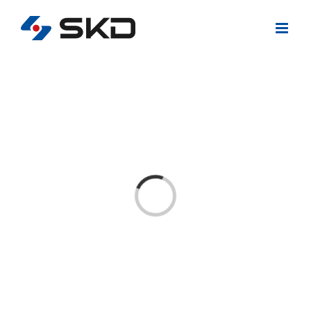
콘
텐
츠
로
건
너
뛰
기
Loading...