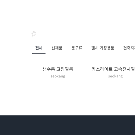
전체
신제품
문구류
팬시·가정용품
건축자
생수통 고팅필름
카스라이트 고속전사
seokang
seokang