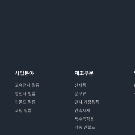
사업분야
제조부문
고속전사 필름
신제품
열전사 필름
문구류
인몰드 필름
팬시,가정용품
코팅 필름
건축자재
특수목적용
각종 인몰드