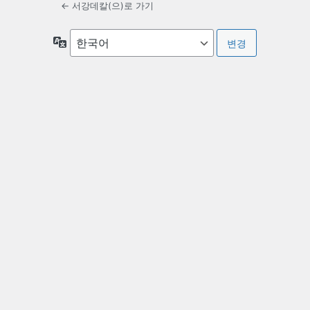
← 서강데칼(으)로 가기
언
어