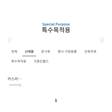
Special Purpose
특수목적용
전체
신제품
문구류
팬시·가정용품
건축자재
특수목적용
각종인몰드
카스라이트 고속전사필름
seokang
1