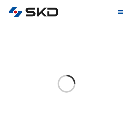
콘
텐
츠
로
건
너
뛰
기
Loading...