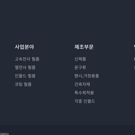
사업분야
제조부문
고속전사 필름
신제품
열전사 필름
문구류
인몰드 필름
팬시,가정용품
코팅 필름
건축자재
특수목적용
각종 인몰드
GNSIL