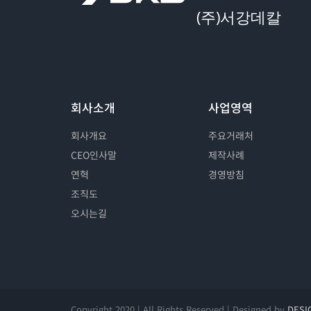
(주)서강데칼
회사소개
사업영역
회사개요
주요거래처
CEO인사말
제작사례
연혁
경영방침
조직도
오시는길
Copyright 2020 | All Rights Reserved | Designed by
DESI