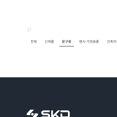
전체
신제품
문구류
팬시·가정용품
건축자