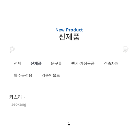
New Product
신제품
전체
신제품
문구류
팬시·가정용품
건축자재
특수목적용
각종인몰드
카스라이트 고속전사필름
seokang
1