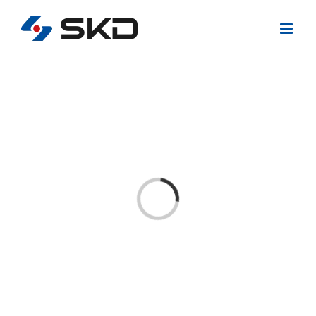
콘
텐
츠
로
건
너
뛰
기
Loading...