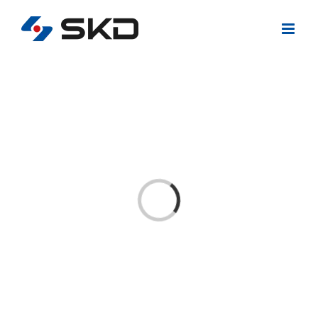
콘
텐
츠
로
건
너
뛰
기
Loading...